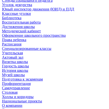
Стенды социального педагога
Уголок дежурства
Юный инспектор движения (ЮИД) и ПДД
Классные уголки
Библиотека
Воспитательная работа
Достижения школы
Методический кабинет
Оформление школьного пространства
Права ребенка
Расписания
Специализированные классы
Учительская
Актовый зал
Визитка школы
Гордость школы
История школы
Музей школы
Подготовка к экзаменам
Профориентация
Самоуправление
Столовая
Холлы и коридоры
Национальные проекты
О компании