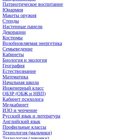
Патриотическое воспитание
Юнармия
Макеты оружия
Стенды
Настенные панели
Декорации
Костюмы
Возобновляемая энергетика
Семьеведение
Кабинеты
Биология и экология
География
Естествознание
Математика
Начальная школа
Инженерный класс
ОБЗР (ОБЖ и НВП)
Кабинет психолога
Медкабинет
ИЗО и черчение
Русский язык и литература
Английский язык
Профильные классы
Технология (мальчики)
Технология (девочки)