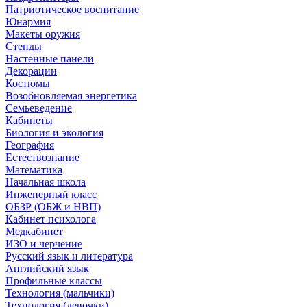
Патриотическое воспитание
Юнармия
Макеты оружия
Стенды
Настенные панели
Декорации
Костюмы
Возобновляемая энергетика
Семьеведение
Кабинеты
Биология и экология
География
Естествознание
Математика
Начальная школа
Инженерный класс
ОБЗР (ОБЖ и НВП)
Кабинет психолога
Медкабинет
ИЗО и черчение
Русский язык и литература
Английский язык
Профильные классы
Технология (мальчики)
Технология (девочки)