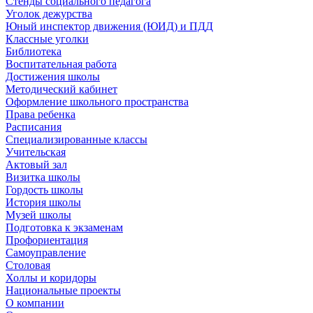
Стенды социального педагога
Уголок дежурства
Юный инспектор движения (ЮИД) и ПДД
Классные уголки
Библиотека
Воспитательная работа
Достижения школы
Методический кабинет
Оформление школьного пространства
Права ребенка
Расписания
Специализированные классы
Учительская
Актовый зал
Визитка школы
Гордость школы
История школы
Музей школы
Подготовка к экзаменам
Профориентация
Самоуправление
Столовая
Холлы и коридоры
Национальные проекты
О компании