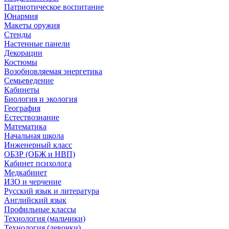
Патриотическое воспитание
Юнармия
Макеты оружия
Стенды
Настенные панели
Декорации
Костюмы
Возобновляемая энергетика
Семьеведение
Кабинеты
Биология и экология
География
Естествознание
Математика
Начальная школа
Инженерный класс
ОБЗР (ОБЖ и НВП)
Кабинет психолога
Медкабинет
ИЗО и черчение
Русский язык и литература
Английский язык
Профильные классы
Технология (мальчики)
Технология (девочки)