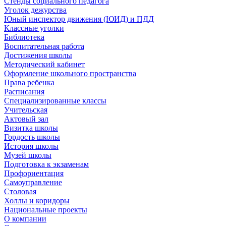
Стенды социального педагога
Уголок дежурства
Юный инспектор движения (ЮИД) и ПДД
Классные уголки
Библиотека
Воспитательная работа
Достижения школы
Методический кабинет
Оформление школьного пространства
Права ребенка
Расписания
Специализированные классы
Учительская
Актовый зал
Визитка школы
Гордость школы
История школы
Музей школы
Подготовка к экзаменам
Профориентация
Самоуправление
Столовая
Холлы и коридоры
Национальные проекты
О компании