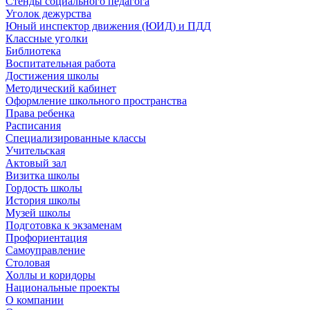
Стенды социального педагога
Уголок дежурства
Юный инспектор движения (ЮИД) и ПДД
Классные уголки
Библиотека
Воспитательная работа
Достижения школы
Методический кабинет
Оформление школьного пространства
Права ребенка
Расписания
Специализированные классы
Учительская
Актовый зал
Визитка школы
Гордость школы
История школы
Музей школы
Подготовка к экзаменам
Профориентация
Самоуправление
Столовая
Холлы и коридоры
Национальные проекты
О компании