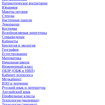
Патриотическое воспитание
Юнармия
Макеты оружия
Стенды
Настенные панели
Декорации
Костюмы
Возобновляемая энергетика
Семьеведение
Кабинеты
Биология и экология
География
Естествознание
Математика
Начальная школа
Инженерный класс
ОБЗР (ОБЖ и НВП)
Кабинет психолога
Медкабинет
ИЗО и черчение
Русский язык и литература
Английский язык
Профильные классы
Технология (мальчики)
Технология (девочки)