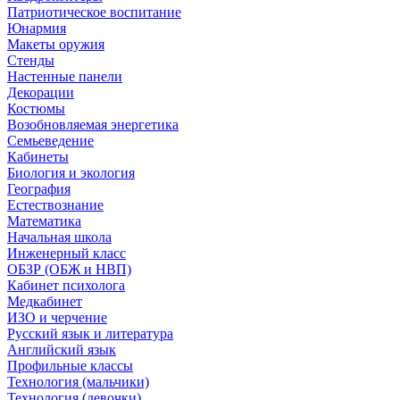
Патриотическое воспитание
Юнармия
Макеты оружия
Стенды
Настенные панели
Декорации
Костюмы
Возобновляемая энергетика
Семьеведение
Кабинеты
Биология и экология
География
Естествознание
Математика
Начальная школа
Инженерный класс
ОБЗР (ОБЖ и НВП)
Кабинет психолога
Медкабинет
ИЗО и черчение
Русский язык и литература
Английский язык
Профильные классы
Технология (мальчики)
Технология (девочки)