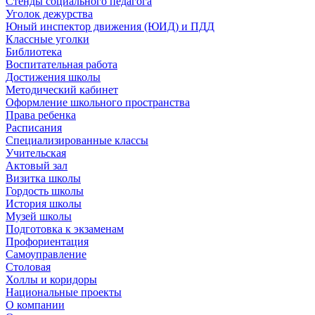
Стенды социального педагога
Уголок дежурства
Юный инспектор движения (ЮИД) и ПДД
Классные уголки
Библиотека
Воспитательная работа
Достижения школы
Методический кабинет
Оформление школьного пространства
Права ребенка
Расписания
Специализированные классы
Учительская
Актовый зал
Визитка школы
Гордость школы
История школы
Музей школы
Подготовка к экзаменам
Профориентация
Самоуправление
Столовая
Холлы и коридоры
Национальные проекты
О компании