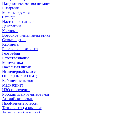
Патриотическое воспитание
Юнармия
Макеты оружия
Стенды
Настенные панели
Декорации
Костюмы
Возобновляемая энергетика
Семьеведение
Кабинеты
Биология и экология
География
Естествознание
Математика
Начальная школа
Инженерный класс
ОБЗР (ОБЖ и НВП)
Кабинет психолога
Медкабинет
ИЗО и черчение
Русский язык и литература
Английский язык
Профильные классы
Технология (мальчики)
Технология (девочки)