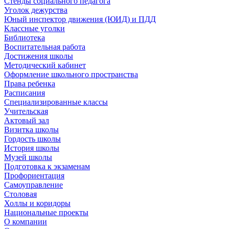
Стенды социального педагога
Уголок дежурства
Юный инспектор движения (ЮИД) и ПДД
Классные уголки
Библиотека
Воспитательная работа
Достижения школы
Методический кабинет
Оформление школьного пространства
Права ребенка
Расписания
Специализированные классы
Учительская
Актовый зал
Визитка школы
Гордость школы
История школы
Музей школы
Подготовка к экзаменам
Профориентация
Самоуправление
Столовая
Холлы и коридоры
Национальные проекты
О компании