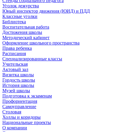
Стенды социального педагога
Уголок дежурства
Юный инспектор движения (ЮИД) и ПДД
Классные уголки
Библиотека
Воспитательная работа
Достижения школы
Методический кабинет
Оформление школьного пространства
Права ребенка
Расписания
Специализированные классы
Учительская
Актовый зал
Визитка школы
Гордость школы
История школы
Музей школы
Подготовка к экзаменам
Профориентация
Самоуправление
Столовая
Холлы и коридоры
Национальные проекты
О компании