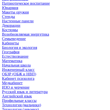
Патриотическое воспитание
Юнармия
Макеты оружия
Стенды
Настенные панели
Декорации
Костюмы
Возобновляемая энергетика
Семьеведение
Кабинеты
Биология и экология
География
Естествознание
Математика
Начальная школа
Инженерный класс
ОБЗР (ОБЖ и НВП)
Кабинет психолога
Медкабинет
ИЗО и черчение
Русский язык и литература
Английский язык
Профильные классы
Технология (мальчики)
Технология (девочки)