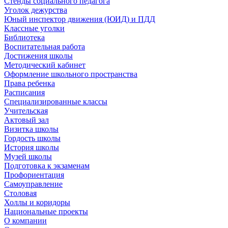
Стенды социального педагога
Уголок дежурства
Юный инспектор движения (ЮИД) и ПДД
Классные уголки
Библиотека
Воспитательная работа
Достижения школы
Методический кабинет
Оформление школьного пространства
Права ребенка
Расписания
Специализированные классы
Учительская
Актовый зал
Визитка школы
Гордость школы
История школы
Музей школы
Подготовка к экзаменам
Профориентация
Самоуправление
Столовая
Холлы и коридоры
Национальные проекты
О компании