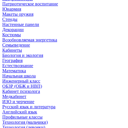
Патриотическое воспитание
Юнармия
Макеты оружия
Стенды
Настенные панели
Декорации
Костюмы
Возобновляемая энергетика
Семьеведение
Кабинеты
Биология и экология
География
Естествознание
Математика
Начальная школа
Инженерный класс
ОБЗР (ОБЖ и НВП)
Кабинет психолога
Медкабинет
ИЗО и черчение
Русский язык и литература
Английский язык
Профильные классы
Технология (мальчики)
Технология (девочки)