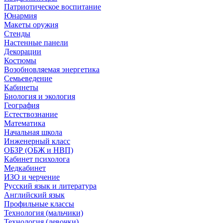
Патриотическое воспитание
Юнармия
Макеты оружия
Стенды
Настенные панели
Декорации
Костюмы
Возобновляемая энергетика
Семьеведение
Кабинеты
Биология и экология
География
Естествознание
Математика
Начальная школа
Инженерный класс
ОБЗР (ОБЖ и НВП)
Кабинет психолога
Медкабинет
ИЗО и черчение
Русский язык и литература
Английский язык
Профильные классы
Технология (мальчики)
Технология (девочки)