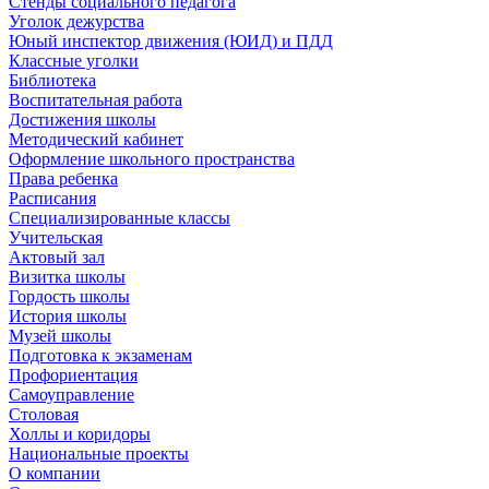
Стенды социального педагога
Уголок дежурства
Юный инспектор движения (ЮИД) и ПДД
Классные уголки
Библиотека
Воспитательная работа
Достижения школы
Методический кабинет
Оформление школьного пространства
Права ребенка
Расписания
Специализированные классы
Учительская
Актовый зал
Визитка школы
Гордость школы
История школы
Музей школы
Подготовка к экзаменам
Профориентация
Самоуправление
Столовая
Холлы и коридоры
Национальные проекты
О компании