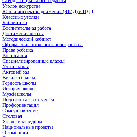
Стенды социального педагога
Уголок дежурства
Юный инспектор движения (ЮИД) и ПДД
Классные уголки
Библиотека
Воспитательная работа
Достижения школы
Методический кабинет
Оформление школьного пространства
Права ребенка
Расписания
Специализированные классы
Учительская
Актовый зал
Визитка школы
Гордость школы
История школы
Музей школы
Подготовка к экзаменам
Профориентация
Самоуправление
Столовая
Холлы и коридоры
Национальные проекты
О компании