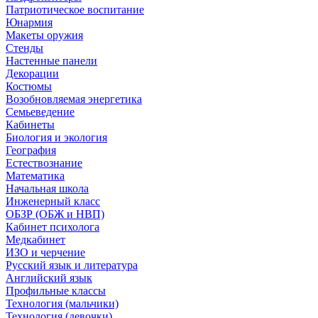
Патриотическое воспитание
Юнармия
Макеты оружия
Стенды
Настенные панели
Декорации
Костюмы
Возобновляемая энергетика
Семьеведение
Кабинеты
Биология и экология
География
Естествознание
Математика
Начальная школа
Инженерный класс
ОБЗР (ОБЖ и НВП)
Кабинет психолога
Медкабинет
ИЗО и черчение
Русский язык и литература
Английский язык
Профильные классы
Технология (мальчики)
Технология (девочки)