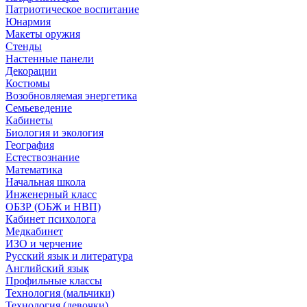
Патриотическое воспитание
Юнармия
Макеты оружия
Стенды
Настенные панели
Декорации
Костюмы
Возобновляемая энергетика
Семьеведение
Кабинеты
Биология и экология
География
Естествознание
Математика
Начальная школа
Инженерный класс
ОБЗР (ОБЖ и НВП)
Кабинет психолога
Медкабинет
ИЗО и черчение
Русский язык и литература
Английский язык
Профильные классы
Технология (мальчики)
Технология (девочки)