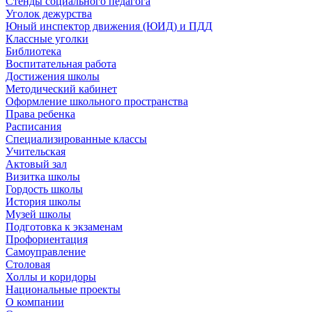
Стенды социального педагога
Уголок дежурства
Юный инспектор движения (ЮИД) и ПДД
Классные уголки
Библиотека
Воспитательная работа
Достижения школы
Методический кабинет
Оформление школьного пространства
Права ребенка
Расписания
Специализированные классы
Учительская
Актовый зал
Визитка школы
Гордость школы
История школы
Музей школы
Подготовка к экзаменам
Профориентация
Самоуправление
Столовая
Холлы и коридоры
Национальные проекты
О компании