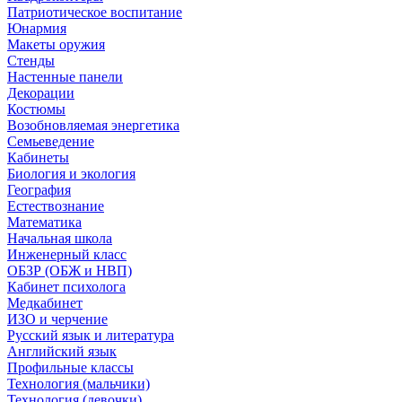
Патриотическое воспитание
Юнармия
Макеты оружия
Стенды
Настенные панели
Декорации
Костюмы
Возобновляемая энергетика
Семьеведение
Кабинеты
Биология и экология
География
Естествознание
Математика
Начальная школа
Инженерный класс
ОБЗР (ОБЖ и НВП)
Кабинет психолога
Медкабинет
ИЗО и черчение
Русский язык и литература
Английский язык
Профильные классы
Технология (мальчики)
Технология (девочки)