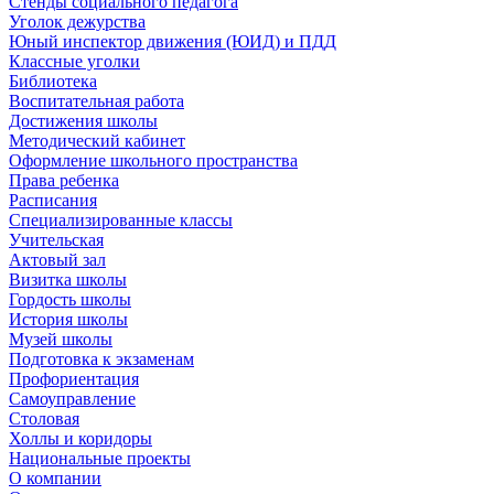
Стенды социального педагога
Уголок дежурства
Юный инспектор движения (ЮИД) и ПДД
Классные уголки
Библиотека
Воспитательная работа
Достижения школы
Методический кабинет
Оформление школьного пространства
Права ребенка
Расписания
Специализированные классы
Учительская
Актовый зал
Визитка школы
Гордость школы
История школы
Музей школы
Подготовка к экзаменам
Профориентация
Самоуправление
Столовая
Холлы и коридоры
Национальные проекты
О компании