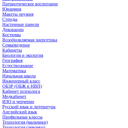
Патриотическое воспитание
Юнармия
Макеты оружия
Стенды
Настенные панели
Декорации
Костюмы
Возобновляемая энергетика
Семьеведение
Кабинеты
Биология и экология
География
Естествознание
Математика
Начальная школа
Инженерный класс
ОБЗР (ОБЖ и НВП)
Кабинет психолога
Медкабинет
ИЗО и черчение
Русский язык и литература
Английский язык
Профильные классы
Технология (мальчики)
Технология (девочки)