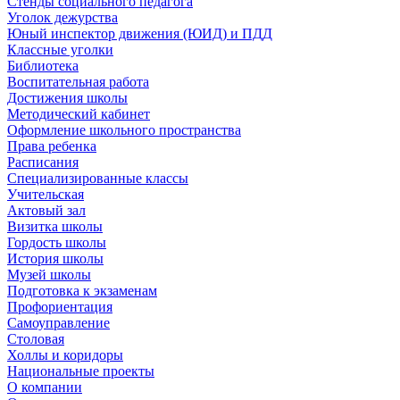
Стенды социального педагога
Уголок дежурства
Юный инспектор движения (ЮИД) и ПДД
Классные уголки
Библиотека
Воспитательная работа
Достижения школы
Методический кабинет
Оформление школьного пространства
Права ребенка
Расписания
Специализированные классы
Учительская
Актовый зал
Визитка школы
Гордость школы
История школы
Музей школы
Подготовка к экзаменам
Профориентация
Самоуправление
Столовая
Холлы и коридоры
Национальные проекты
О компании