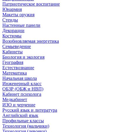
Патриотическое воспитание
Юнармия
Макеты оружия
Стенды
Настенные панели
Декорации
Костюмы
Возобновляемая энергетика
Семьеведение
Кабинеты
Биология и экология
География
Естествознание
Математика
Начальная школа
Инженерный класс
ОБЗР (ОБЖ и НВП)
Кабинет психолога
Медкабинет
ИЗО и черчение
Русский язык и литература
Английский язык
Профильные классы
Технология (мальчики)
Технология (девочки)