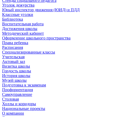
Стенды социального педагога
Уголок дежурства
Юный инспектор движения (ЮИД) и ПДД
Классные уголки
Библиотека
Воспитательная работа
Достижения школы
Методический кабинет
Оформление школьного пространства
Права ребенка
Расписания
Специализированные классы
Учительская
Актовый зал
Визитка школы
Гордость школы
История школы
Музей школы
Подготовка к экзаменам
Профориентация
Самоуправление
Столовая
Холлы и коридоры
Национальные проекты
О компании