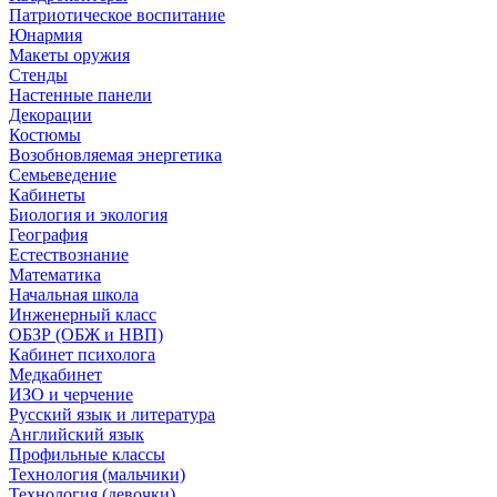
Патриотическое воспитание
Юнармия
Макеты оружия
Стенды
Настенные панели
Декорации
Костюмы
Возобновляемая энергетика
Семьеведение
Кабинеты
Биология и экология
География
Естествознание
Математика
Начальная школа
Инженерный класс
ОБЗР (ОБЖ и НВП)
Кабинет психолога
Медкабинет
ИЗО и черчение
Русский язык и литература
Английский язык
Профильные классы
Технология (мальчики)
Технология (девочки)