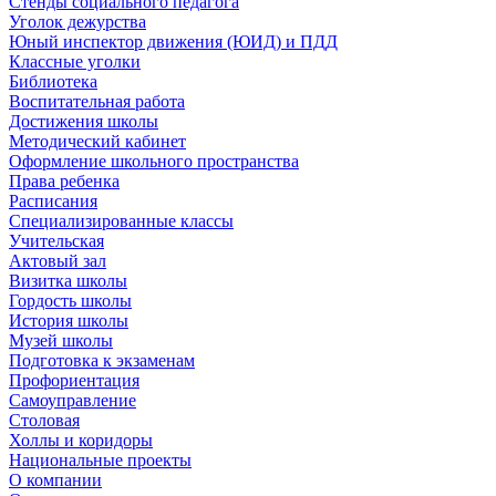
Стенды социального педагога
Уголок дежурства
Юный инспектор движения (ЮИД) и ПДД
Классные уголки
Библиотека
Воспитательная работа
Достижения школы
Методический кабинет
Оформление школьного пространства
Права ребенка
Расписания
Специализированные классы
Учительская
Актовый зал
Визитка школы
Гордость школы
История школы
Музей школы
Подготовка к экзаменам
Профориентация
Самоуправление
Столовая
Холлы и коридоры
Национальные проекты
О компании