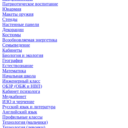
Патриотическое воспитание
Юнармия
Макеты оружия
Стенды
Настенные панели
Декорации
Костюмы
Возобновляемая энергетика
Семьеведение
Кабинеты
Биология и экология
География
Естествознание
Математика
Начальная школа
Инженерный класс
ОБЗР (ОБЖ и НВП)
Кабинет психолога
Медкабинет
ИЗО и черчение
Русский язык и литература
Английский язык
Профильные классы
Технология (мальчики)
Технология (девочки)