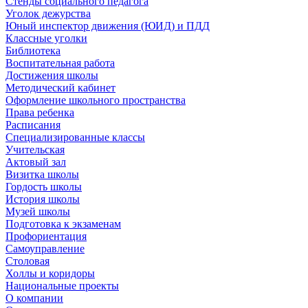
Стенды социального педагога
Уголок дежурства
Юный инспектор движения (ЮИД) и ПДД
Классные уголки
Библиотека
Воспитательная работа
Достижения школы
Методический кабинет
Оформление школьного пространства
Права ребенка
Расписания
Специализированные классы
Учительская
Актовый зал
Визитка школы
Гордость школы
История школы
Музей школы
Подготовка к экзаменам
Профориентация
Самоуправление
Столовая
Холлы и коридоры
Национальные проекты
О компании