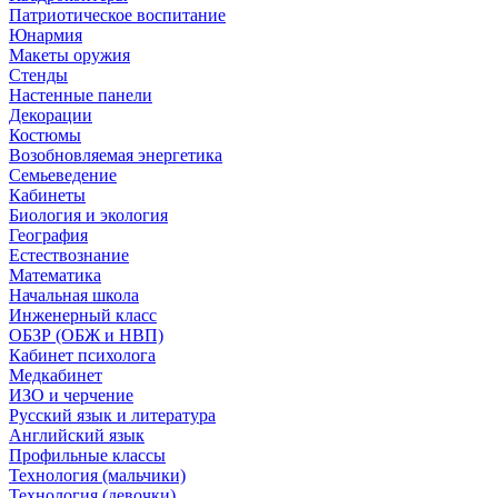
Патриотическое воспитание
Юнармия
Макеты оружия
Стенды
Настенные панели
Декорации
Костюмы
Возобновляемая энергетика
Семьеведение
Кабинеты
Биология и экология
География
Естествознание
Математика
Начальная школа
Инженерный класс
ОБЗР (ОБЖ и НВП)
Кабинет психолога
Медкабинет
ИЗО и черчение
Русский язык и литература
Английский язык
Профильные классы
Технология (мальчики)
Технология (девочки)