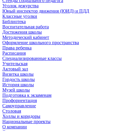
Стенды социального педагога
Уголок дежурства
Юный инспектор движения (ЮИД) и ПДД
Классные уголки
Библиотека
Воспитательная работа
Достижения школы
Методический кабинет
Оформление школьного пространства
Права ребенка
Расписания
Специализированные классы
Учительская
Актовый зал
Визитка школы
Гордость школы
История школы
Музей школы
Подготовка к экзаменам
Профориентация
Самоуправление
Столовая
Холлы и коридоры
Национальные проекты
О компании