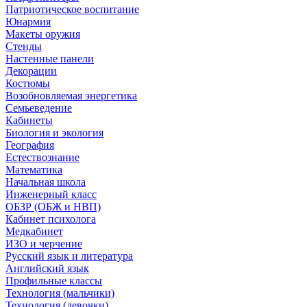
Патриотическое воспитание
Юнармия
Макеты оружия
Стенды
Настенные панели
Декорации
Костюмы
Возобновляемая энергетика
Семьеведение
Кабинеты
Биология и экология
География
Естествознание
Математика
Начальная школа
Инженерный класс
ОБЗР (ОБЖ и НВП)
Кабинет психолога
Медкабинет
ИЗО и черчение
Русский язык и литература
Английский язык
Профильные классы
Технология (мальчики)
Технология (девочки)