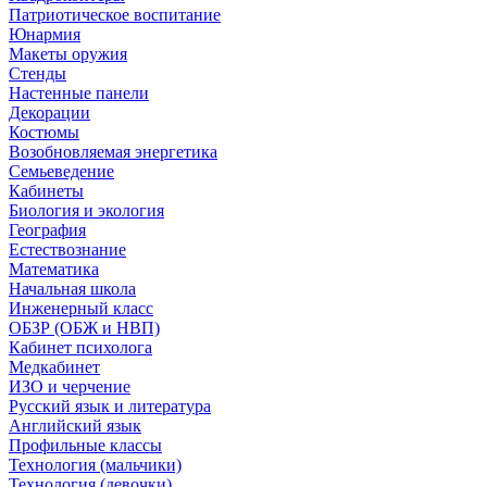
Патриотическое воспитание
Юнармия
Макеты оружия
Стенды
Настенные панели
Декорации
Костюмы
Возобновляемая энергетика
Семьеведение
Кабинеты
Биология и экология
География
Естествознание
Математика
Начальная школа
Инженерный класс
ОБЗР (ОБЖ и НВП)
Кабинет психолога
Медкабинет
ИЗО и черчение
Русский язык и литература
Английский язык
Профильные классы
Технология (мальчики)
Технология (девочки)