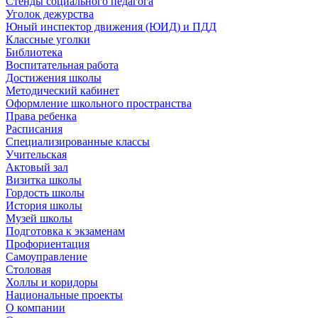
Стенды социального педагога
Уголок дежурства
Юный инспектор движения (ЮИД) и ПДД
Классные уголки
Библиотека
Воспитательная работа
Достижения школы
Методический кабинет
Оформление школьного пространства
Права ребенка
Расписания
Специализированные классы
Учительская
Актовый зал
Визитка школы
Гордость школы
История школы
Музей школы
Подготовка к экзаменам
Профориентация
Самоуправление
Столовая
Холлы и коридоры
Национальные проекты
О компании