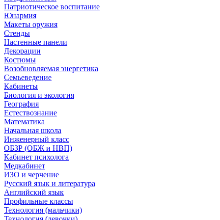
Патриотическое воспитание
Юнармия
Макеты оружия
Стенды
Настенные панели
Декорации
Костюмы
Возобновляемая энергетика
Семьеведение
Кабинеты
Биология и экология
География
Естествознание
Математика
Начальная школа
Инженерный класс
ОБЗР (ОБЖ и НВП)
Кабинет психолога
Медкабинет
ИЗО и черчение
Русский язык и литература
Английский язык
Профильные классы
Технология (мальчики)
Технология (девочки)