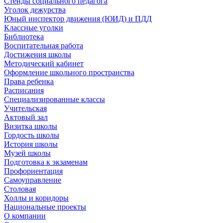
Стенды социального педагога
Уголок дежурства
Юный инспектор движения (ЮИД) и ПДД
Классные уголки
Библиотека
Воспитательная работа
Достижения школы
Методический кабинет
Оформление школьного пространства
Права ребенка
Расписания
Специализированные классы
Учительская
Актовый зал
Визитка школы
Гордость школы
История школы
Музей школы
Подготовка к экзаменам
Профориентация
Самоуправление
Столовая
Холлы и коридоры
Национальные проекты
О компании