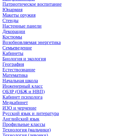
Патриотическое воспитание
Юнармия
Макеты оружия
Стенды
Настенные панели
Декорации
Костюмы
Возобновляемая энергетика
Семьеведение
Кабинеты
Биология и экология
География
Естествознание
Математика
Начальная школа
Инженерный класс
ОБЗР (ОБЖ и НВП)
Кабинет психолога
Медкабинет
ИЗО и черчение
Русский язык и литература
Английский язык
Профильные классы
Технология (мальчики)
Технология (девочки)