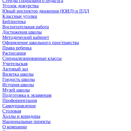
Стенды социального педагога
Уголок дежурства
Юный инспектор движения (ЮИД) и ПДД
Классные уголки
Библиотека
Воспитательная работа
Достижения школы
Методический кабинет
Оформление школьного пространства
Права ребенка
Расписания
Специализированные классы
Учительская
Актовый зал
Визитка школы
Гордость школы
История школы
Музей школы
Подготовка к экзаменам
Профориентация
Самоуправление
Столовая
Холлы и коридоры
Национальные проекты
О компании