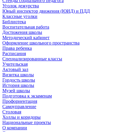
Стенды социального педагога
Уголок дежурства
Юный инспектор движения (ЮИД) и ПДД
Классные уголки
Библиотека
Воспитательная работа
Достижения школы
Методический кабинет
Оформление школьного пространства
Права ребенка
Расписания
Специализированные классы
Учительская
Актовый зал
Визитка школы
Гордость школы
История школы
Музей школы
Подготовка к экзаменам
Профориентация
Самоуправление
Столовая
Холлы и коридоры
Национальные проекты
О компании