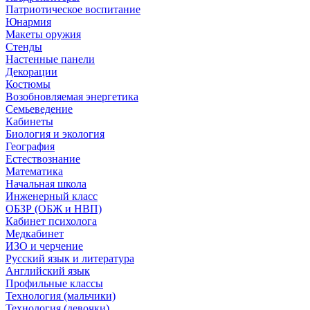
Патриотическое воспитание
Юнармия
Макеты оружия
Стенды
Настенные панели
Декорации
Костюмы
Возобновляемая энергетика
Семьеведение
Кабинеты
Биология и экология
География
Естествознание
Математика
Начальная школа
Инженерный класс
ОБЗР (ОБЖ и НВП)
Кабинет психолога
Медкабинет
ИЗО и черчение
Русский язык и литература
Английский язык
Профильные классы
Технология (мальчики)
Технология (девочки)