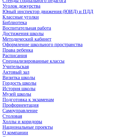
Стенды социального педагога
Уголок дежурства
Юный инспектор движения (ЮИД) и ПДД
Классные уголки
Библиотека
Воспитательная работа
Достижения школы
Методический кабинет
Оформление школьного пространства
Права ребенка
Расписания
Специализированные классы
Учительская
Актовый зал
Визитка школы
Гордость школы
История школы
Музей школы
Подготовка к экзаменам
Профориентация
Самоуправление
Столовая
Холлы и коридоры
Национальные проекты
О компании