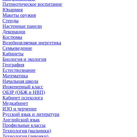
Патриотическое воспитание
Юнармия
Макеты оружия
Стенды
Настенные панели
Декорации
Костюмы
Возобновляемая энергетика
Семьеведение
Кабинеты
Биология и экология
География
Естествознание
Математика
Начальная школа
Инженерный класс
ОБЗР (ОБЖ и НВП)
Кабинет психолога
Медкабинет
ИЗО и черчение
Русский язык и литература
Английский язык
Профильные классы
Технология (мальчики)
Технология (девочки)