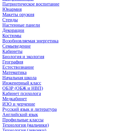
Патриотическое воспитание
Юнармия
Макеты оружия
Стенды
Настенные панели
Декорации
Костюмы
Возобновляемая энергетика
Семьеведение
Кабинеты
Биология и экология
География
Естествознание
Математика
Начальная школа
Инженерный класс
ОБЗР (ОБЖ и НВП)
Кабинет психолога
Медкабинет
ИЗО и черчение
Русский язык и литература
Английский язык
Профильные классы
Технология (мальчики)
Технология (девочки)