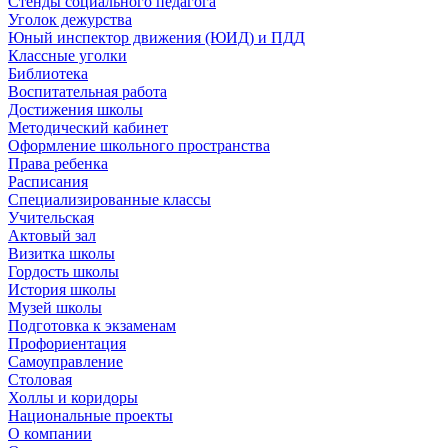
Стенды социального педагога
Уголок дежурства
Юный инспектор движения (ЮИД) и ПДД
Классные уголки
Библиотека
Воспитательная работа
Достижения школы
Методический кабинет
Оформление школьного пространства
Права ребенка
Расписания
Специализированные классы
Учительская
Актовый зал
Визитка школы
Гордость школы
История школы
Музей школы
Подготовка к экзаменам
Профориентация
Самоуправление
Столовая
Холлы и коридоры
Национальные проекты
О компании